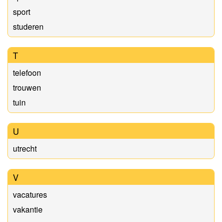
sport
studeren
T
telefoon
trouwen
tuin
U
utrecht
V
vacatures
vakantie