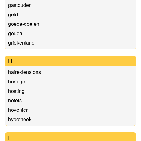
gastouder
geld
goede-doelen
gouda
griekenland
H
hairextensions
horloge
hosting
hotels
hovenier
hypotheek
I