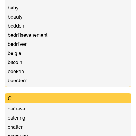
baby
beauty
bedden
bedrijfsevenement
bedrijven
belgie
bitcoin
boeken
boerderij
C
carnaval
catering
chatten
computer