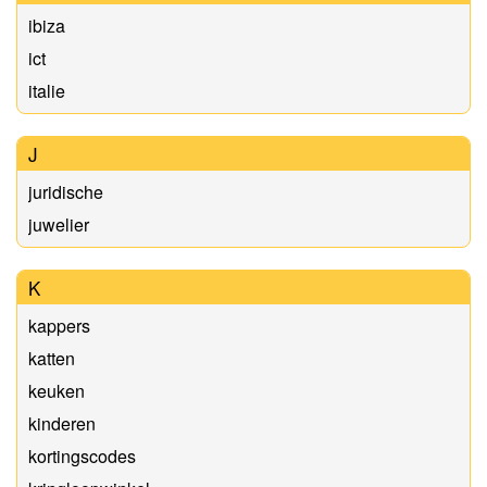
ibiza
ict
italie
J
juridische
juwelier
K
kappers
katten
keuken
kinderen
kortingscodes