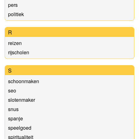
pers
politiek
R
reizen
rijscholen
S
schoonmaken
seo
slotenmaker
snus
spanje
speelgoed
spiritualiteit