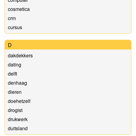
cosmetica
crm
cursus
D
dakdekkers
dating
delft
denhaag
dieren
doehetzelf
drogist
drukwerk
duitsland