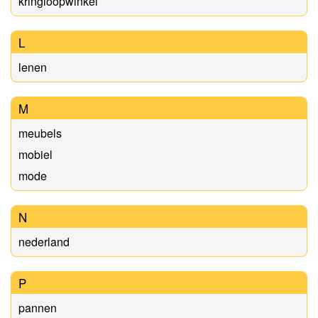
kringloopwinkel
L
lenen
M
meubels
mobiel
mode
N
nederland
P
pannen