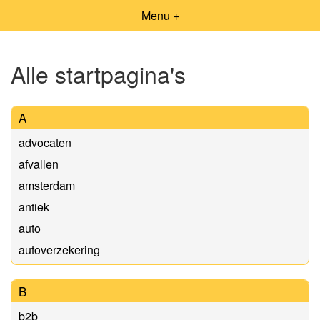
Menu +
Alle startpagina's
A
advocaten
afvallen
amsterdam
antiek
auto
autoverzekering
B
b2b