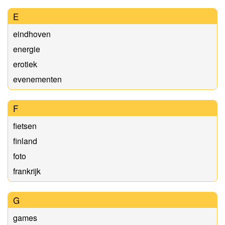
E
eindhoven
energie
erotiek
evenementen
F
fietsen
finland
foto
frankrijk
G
games